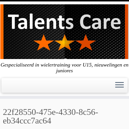
Skip
to
content
Gespecialiseerd in wielertraining voor U15, nieuwelingen en
juniores
22f28550-475e-4330-8c56-
eb34ccc7ac64